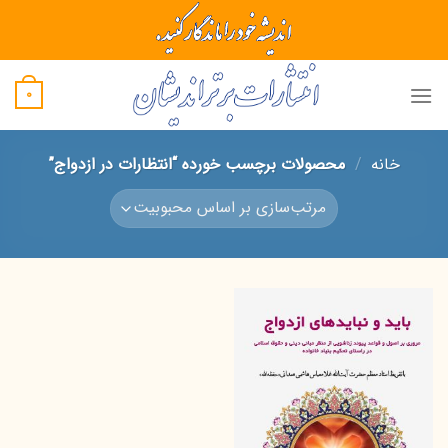
Ski
t
conten
0
خانه
/
محصولات برچسب خورده “انتظارات در ازدواج”