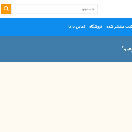
جستجو
برای:
تب منتشر شده
فروشگاه
تماس با ما
عی،”