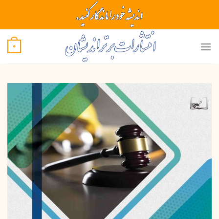
Ski
t
conten
0