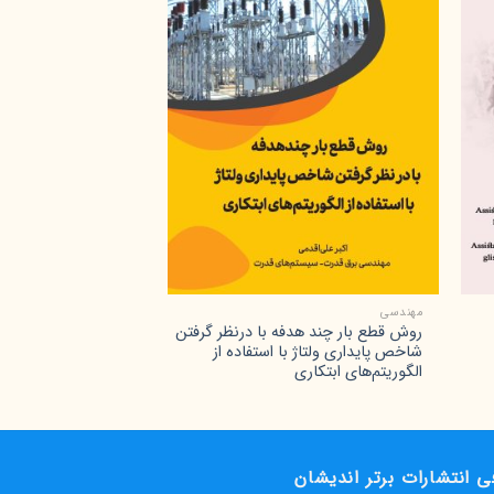
+
مهندسی
پزشکی
روش قطع بار چند هدفه با درنظر گرفتن
ژن های غیررمزگذار د
شاخص پایداری ولتاژ با استفاده از
الگوریتم‌های ابتکاری
ی انتشارات برتر اندیشان